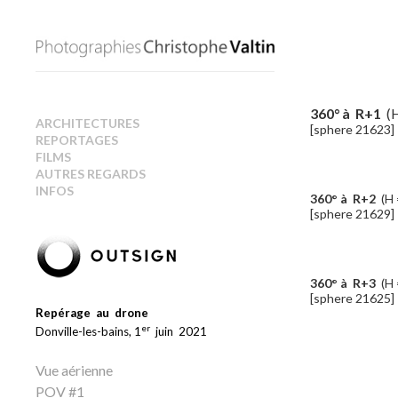
360° à R+1
(H
ARCHITECTURES
[sphere 21623]
REPORTAGES
FILMS
AUTRES REGARDS
INFOS
360° à R+2
(H 
[sphere 21629]
360° à R+3
(H 
[sphere 21625]
Repérage au drone
er
Donville-les-bains, 1
juin 2021
Vue aérienne
POV #1