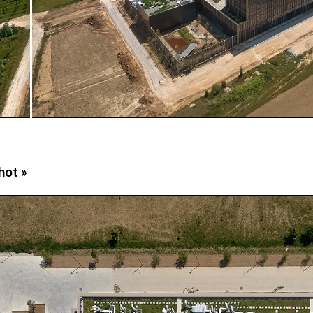
hot »