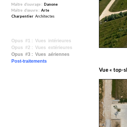
Maître d'ouvrage :
Danone
Maître d'œuvre :
Arte
Charpentier
Architectes
Opus #1 : Vues intérieures
Opus #2 : Vues extérieures
Opus #3 : Vues aériennes
Post-traitements
Vue « top-s