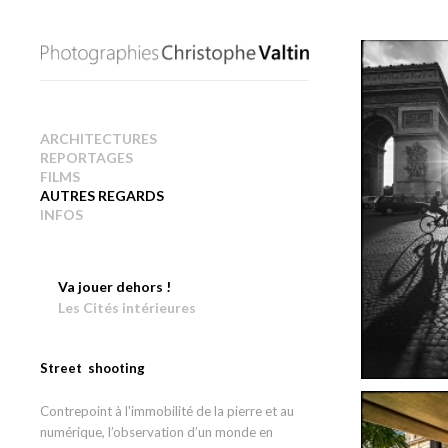
ARCHITECTURES
REPORTAGES
FILMS
AUTRES REGARDS
INFOS
Va jouer dehors !
Les Cités intérieures
Street shooting
Contrepoint à l'immobilité de la pierre et au
numérique, l’observation d’un monde en