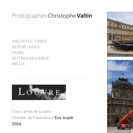
ARCHITECTURES
REPORTAGES
FILMS
AUTRES REGARDS
INFOS
Cour carrée du Louvre
Chantier du Panorama d'
Eva Jospin
2016