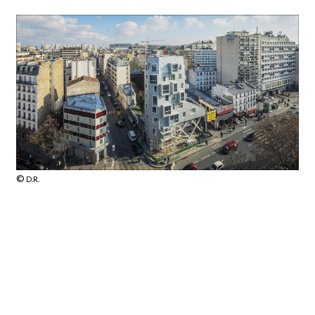
©
D.R.