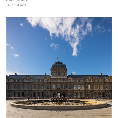
Jeudi 14 avril