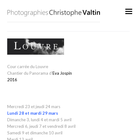
Cour carrée du Louvre
Chantier du Panorama d'
Eva Jospin
2016
Mercredi 23 et jeudi 24 mars
Lundi 28 et mardi 29 mars
Dimanche 3, lundi 4 et mardi 5 avril
Mercredi 6, jeudi 7 et vendredi 8 avril
Samedi 9 et dimanche 10 avril
Mardi 12 avril