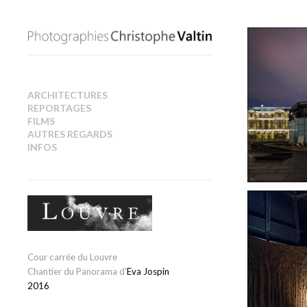
ARCHITECTURES
REPORTAGES
FILMS
AUTRES REGARDS
INFOS
Cour carrée du Louvre
Chantier du Panorama d'
Eva Jospin
2016