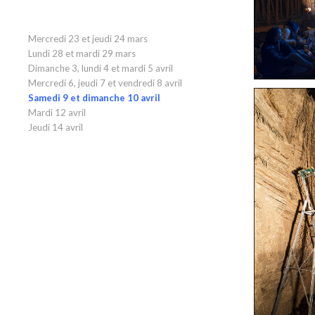
Mercredi 23 et jeudi 24 mars
Lundi 28 et mardi 29 mars
Dimanche 3, lundi 4 et mardi 5 avril
Mercredi 6, jeudi 7 et vendredi 8 avril
Samedi 9 et dimanche 10 avril
Mardi 12 avril
Jeudi 14 avril