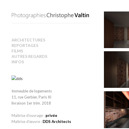
ARCHITECTURES
REPORTAGES
FILMS
AUTRES REGARDS
INFOS
Immeuble de logements
11, rue Gerbier, Paris XI
livraison 1er trim. 2018
Maîtrise d'ouvrage :
privée
Maîtrise d'œuvre :
DDS Architects